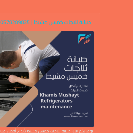
صيانة ثلاجات خميس مشيط | 0578289825
يانة غسالات
نوفر لكم الآن صيانة ثلاجات خميس مشيط بأيدي أفضل فنيي