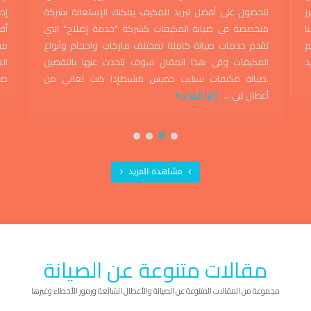
ز
للحصول على أفضل تبريد للمكيف يمكنك الإستعانة بشركة
إص
ا
متخصصة في صيانة المكيفات كشركة "خدمة إصلاح" التي
أف
م
تقدم خدمات صيانة كاملة لمختلف ماركات واحجام وأنواع
مس
د
المكيفات وفي هذا المقال سوف نتحدث عنها بالتفصيل
ال
.صيانة مكيفات سبليت خميس مشيطإذا كنت تعاني من
صي
أعطال في ...
إقرأ المزيد
مشاهدة المزيد
مقالات متنوعة عن الصيانة
مجموعة من المقالات المتنوعة عن الصيانة والأعطال الشائعة ورموز الأخطاء وغيرها