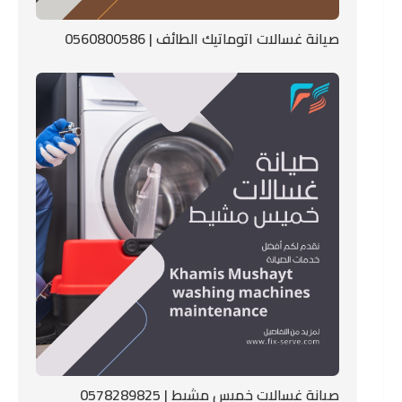
صيانة غسالات اتوماتيك الطائف | 0560800586
صيانة غسالات خميس مشيط | 0578289825