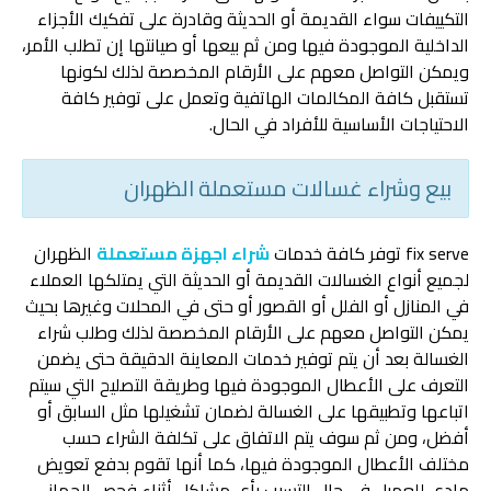
التكييفات سواء القديمة أو الحديثة وقادرة على تفكيك الأجزاء
الداخلية الموجودة فيها ومن ثم بيعها أو صيانتها إن تطلب الأمر،
ويمكن التواصل معهم على الأرقام المخصصة لذلك لكونها
تستقبل كافة المكالمات الهاتفية وتعمل على توفير كافة
الاحتياجات الأساسية للأفراد في الحال.
بيع وشراء غسالات مستعملة الظهران
fix serve توفر كافة خدمات
شراء اجهزة مستعملة
الظهران
لجميع أنواع الغسالات القديمة أو الحديثة التي يمتلكها العملاء
في المنازل أو الفلل أو القصور أو حتى في المحلات وغيرها بحيث
يمكن التواصل معهم على الأرقام المخصصة لذلك وطلب شراء
الغسالة بعد أن يتم توفير خدمات المعاينة الدقيقة حتى يضمن
التعرف على الأعطال الموجودة فيها وطريقة التصليح التي سيتم
اتباعها وتطبيقها على الغسالة لضمان تشغيلها مثل السابق أو
أفضل، ومن ثم سوف يتم الاتفاق على تكلفة الشراء حسب
مختلف الأعطال الموجودة فيها، كما أنها تقوم بدفع تعويض
مادي للعميل في حال التسبب بأي مشاكل أثناء فحص الجهاز