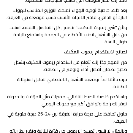
تأكد إنك تختار الأوقات اللي تناسب احتياجاتك الشخصية.
بعد ذلك، خاصية توجيه الهواء تمنحك التوزيع المناسب للهواء
البارد أو الدافئ، فاختر الاتجاه الأنسب حسب موقعك في الغرفة.
ولأن "شرح ريموت المكيف" يتضمن كل التفاصيل التقنية، استفد
من دليل التشغيل لتجنب الأخطاء في البرمجة واستمتع بالراحة
طوال السنة.
نصائح لاستخدام ريموت المكيف
من المهم جدًا إنك تتعلم فن استخدام ريموت المكيف بشكل
صحيح لضمان أفضل أداء وتوفير في الطاقة.
جرب دائمًا تبدأ بوضعية التشغيل الاقتصادي لتقليل استهلاك
الطاقة.
واستخدم خاصية الضبط التلقائي، مميزات مثل المؤقت والجدولة
توفر لك راحة وتوافق أكبر مع جدولك اليومي.
حاول تحافظ على درجة حرارة الغرفة بين 24-26 درجة مئوية في
الصيف.
وبالمثل، لا تنسى تمسح الريموت من فترة للثانية وتغير بطارياته