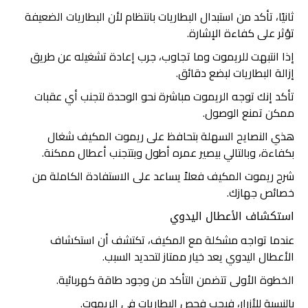
ثانيًا، تأكد من استبدال البطاريات بانتظام لأن البطاريات الضعيفة
تؤثر على كفاءة الإشارة.
إذا انتبهت للريموت وما تجاوب، جرب إعادة تشغيله عن طريق
إزالة البطاريات لبضع دقائق.
تأكد إنك توجه الريموت مباشرة نحو الوحدة لتجنب أي عقبات
ممكن تمنع الوصول.
هذي النصايح السهلة بتحافظ على ريموت المكيف شغال
بكفاءة، وبالتالي بيصير عمره أطول وبتتجنب أعطال ممكنة.
شرح ريموت المكيف فعلاً يساعد على الاستفادة الكاملة من
خصائص جهازك.
استكشاف الأعطال اليدوي
عندما تواجه مشكلة مع المكيف، تكتشف أن استكشاف
الأعطال اليدوي يعد خيار ممتاز لتحديد السبب.
الخطوة الأولى تتضمن التأكد من وجود طاقة كهربائية.
بالنسبة للأزرار، فيجب فحص البطاريات في الريموت.