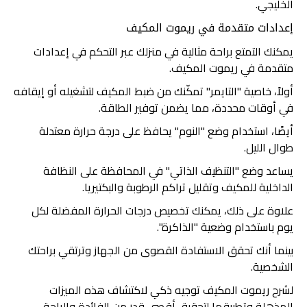
الخليجي.
إعدادات متقدمة في ريموت المكيف
يمكنك التمتع براحة مثالية في منزلك عبر التحكم في إعدادات
متقدمة في ريموت المكيف.
أولاً، خاصية "التايمر" تمكّنك من ضبط المكيف لتشغيله أو إيقافه
في أوقات محددة، مما يضمن توفير الطاقة.
أيضًا، استخدام وضع "النوم" يحافظ على درجة حرارة معتدلة
طوال الليل.
يساعد وضع "التنظيف الذاتي" في المحافظة على النظافة
الداخلية للمكيف وتقليل تراكم الرطوبة والبكتيريا.
علاوة على ذلك، يمكنك تخصيص درجات الحرارة المفضلة لكل
يوم باستخدام وضعية "الذاكرة".
بينما أنك تحقق الاستفادة القصوى من الجهاز وترتقي براحتك
الشخصية.
لشرح ريموت المكيف توجيه ذكي لاكتشاف هذه الميزات
المذهلة وتطبيقها لتحقيق أقصى قدر من الفائدة والراحة.