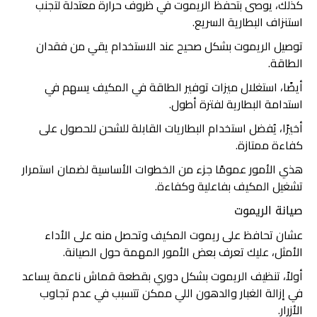
كذلك، يوصى بتحفظ الريموت في ظروف حرارة معتدلة لتجنب
استنزاف البطارية السريع.
توصيل الريموت بشكل صحيح عند الاستخدام يقي من فقدان
الطاقة.
أيضًا، استغلال ميزات توفير الطاقة في المكيف يسهم في
استدامة البطارية لفترة أطول.
أخيرًا، يُفضل استخدام البطاريات القابلة للشحن للحصول على
كفاءة ممتازة.
هذي الأمور عمومًا جزء من الخطوات الأساسية لضمان استمرار
تشغيل المكيف بفاعلية وكفاءة.
صيانة الريموت
عشان تحافظ على ريموت المكيف وتحصل منه على الأداء
الأمثل، عليك تعرف بعض الأمور المهمة حول الصيانة.
أولاً، تنظيف الريموت بشكل دوري بقطعة قماش ناعمة يساعد
في إزالة الغبار والدهون اللي ممكن تتسبب في عدم تجاوب
الأزرار.