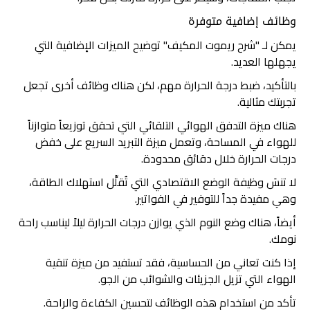
وظائف إضافية متوفرة
يمكن لـ "شرح ريموت المكيف" توضيح الميزات الإضافية التي
يجهلها العديد.
بالتأكيد، ضبط درجة الحرارة مهم، لكن هناك وظائف أخرى تجعل
تجربتك مثالية.
هناك ميزة التدفق الهوائي التلقائي التي تحقق توزيعاً متوازناً
للهواء في المساحة، وتعمل ميزة التبريد السريع على خفض
درجات الحرارة خلال دقائق محدودة.
لا تنسَ وظيفة الوضع الاقتصادي التي تُقلِّل استهلاك الطاقة،
وهي مفيدة جداً للتوفير في الفواتير.
أيضاً، هناك وضع النوم الذي يوازن درجات الحرارة ليلاً ليناسب راحة
نومك.
إذا كنت تعاني من الحساسية، فقد تستفيد من ميزة تنقية
الهواء التي تزيل الجزيئات والشوائب من الجو.
تأكد من استخدام هذه الوظائف لتحسين الكفاءة والراحة.