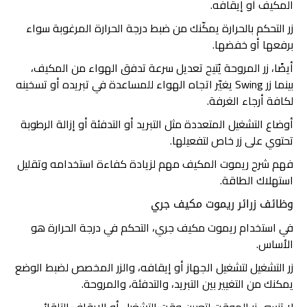
المكيف أو إيقافه.
زر التحكم بالحرارة يمكّنك من ضبط درجة الحرارة المرغوبة سواء
برفعها أو خفضها.
أيضًا، زر المروحة يُتيح تعديل سرعة تدفق الهواء من المكيف،
بينما زر Swing يغيّر اتجاه الهواء للمساعدة في تبريده أو تسخينه
لكافة أرجاء الغرفة.
أوضاع التشغيل المتعددة مثل التبريد أو التدفئة أو إزالة الرطوبة
تحتوي على زر خاص لتفعيلها.
فهم شرح ريموت المكيف مهم لزيادة كفاءة استخدامه وتقليل
استهلاك الطاقة.
وظائف زرائر ريموت مكيف جري
في استخدام ريموت مكيف جري، التحكم في درجة الحرارة هو
الأساس.
زر التشغيل لتشغيل الجهاز أو إيقافه، والزر المخصص لضبط الوضع
يمكنك من التغيير بين التبريد، والتدفئة، والمروحة.