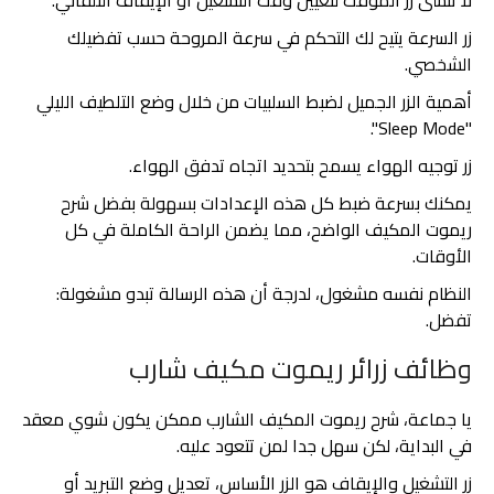
لا تنسى زر الموقت لتعيين وقت التشغيل أو الإيقاف التلقائي.
زر السرعة يتيح لك التحكم في سرعة المروحة حسب تفضيلك
الشخصي.
أهمية الزر الجميل لضبط السلبيات من خلال وضع التلطيف الليلي
"Sleep Mode".
زر توجيه الهواء يسمح بتحديد اتجاه تدفق الهواء.
يمكنك بسرعة ضبط كل هذه الإعدادات بسهولة بفضل شرح
ريموت المكيف الواضح، مما يضمن الراحة الكاملة في كل
الأوقات.
النظام نفسه مشغول، لدرجة أن هذه الرسالة تبدو مشغولة:
تفضل.
وظائف زرائر ريموت مكيف شارب
يا جماعة، شرح ريموت المكيف الشارب ممكن يكون شوي معقد
في البداية، لكن سهل جدا لمن تتعود عليه.
زر التشغيل والإيقاف هو الزر الأساس، تعديل وضع التبريد أو