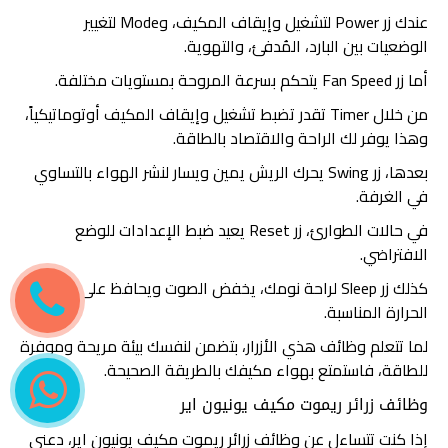
عندك زر Power لتشغيل وإيقاف المكيف، وMode لتغيير
الوضعيات بين البارد، المُدفئ، والتهوية.
أما زر Fan Speed يتحكم بسرعة المروحة بمستويات مختلفة.
من خلال Timer تقدر تضبط تشغيل وإيقاف المكيف أوتوماتيكياً،
وهذا يوفر لك الراحة والاقتصاد بالطاقة.
بعدها، زر Swing يحرك الريش يمين ويسار لنشر الهواء بالتساوي
في الغرفة.
في حالات الطوارئ، زر Reset يعيد ضبط الإعدادات للوضع
الافتراضي.
كذلك زر Sleep لراحة نومك، يخفض الصوت ويحافظ على درجة
الحرارة المناسبة.
لما تتعلم وظائف هذي الأزرار، بتضمن لنفسك بيئة مريحة وموفرة
للطاقة، فاستمتع بهواء مكيفك بالطريقة الصحيحة.
وظائف زرائر ريموت مكيف يونيون اير
إذا كنت تتساءل عن وظائف زرائر ريموت مكيف يونيون اير، دعني