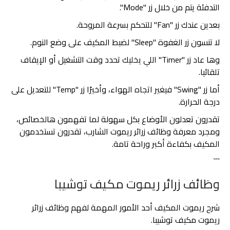
التدفئة يتم من خلال زر "Mode".
بعدين عندك زر "Fan" للتحكم بسرعة المروحة.
لا تنسون زر الغفوة "Sleep" لضبط المكيف على وضع النوم.
وها عاد زر "Timer" اللي يخليك تحدد وقت التشغيل أو الإيقاف
تلقائيا.
أما زر "Swing" فيغير اتجاه الهواء، وأخيرًا زر "Temp" للتعديل على
درجة الحرارة.
تقدرون تعدلون الأوضاع بكل سهولة لما تفهمون هالخصائص،
ومجرد معرفة وظائف زرائر ريموت الشارب، تقدرون تستخدمون
المكيف بكفاءة أكبر وراحة تامة.
```
وظائف زرائر ريموت مكيف توشيبا
شرح ريموت المكيف أحد الأمور المهمة لفهم وظائف زرائر
ريموت مكيف توشيبا.