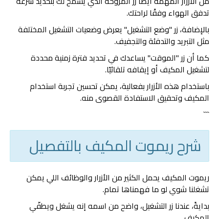
من الأزرار المهمة أيضًا زر المروحة الذي يسمح لك بتحديد سرعة
تدفق الهواء وفقًا لراحتك.
بالإضافة، زر "وضع التشغيل" يعرض وضعيات التشغيل المختلفة
مثل التبريد والتدفئة والتجفيف.
كما أن زر "الموقت" يساعدك في تحديد فترة زمنية محددة
لتشغيل المكيف أو إيقافه تلقائيًا.
باستخدام هذه الأزرار بفعالية، يمكن تحسين تجربة استخدام
المكيف وتحقيق الاستفادة القصوى منه.
```
شرح ريموت المكيف بالتفصيل
ريموت المكيف يحمل الكثير من الأزرار والوظائف اللي يمكن
تشغلنا شوي لو ما فهمناها تمام.
بدايةً، عندنا زر التشغيل، واضح من اسمه إنه يشغل ويطفّي
المكيف.