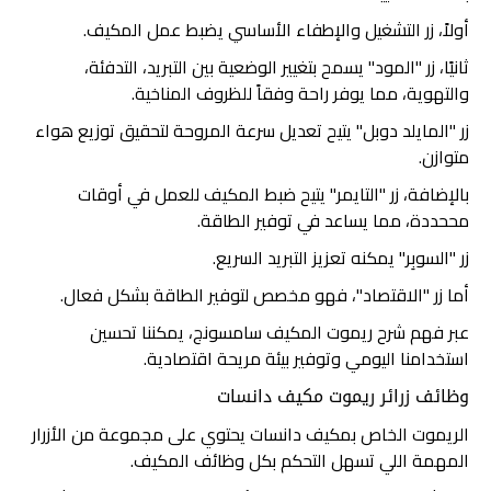
أولاً، زر التشغيل والإطفاء الأساسي يضبط عمل المكيف.
ثانيًا، زر "المود" يسمح بتغيير الوضعية بين التبريد، التدفئة،
والتهوية، مما يوفر راحة وفقاً للظروف المناخية.
زر "المايلد دوبل" يتيح تعديل سرعة المروحة لتحقيق توزيع هواء
متوازن.
بالإضافة، زر "التايمر" يتيح ضبط المكيف للعمل في أوقات
مححددة، مما يساعد في توفير الطاقة.
زر "السوبِر" يمكنه تعزيز التبريد السريع.
أما زر "الاقتصاد"، فهو مخصص لتوفير الطاقة بشكل فعال.
عبر فهم شرح ريموت المكيف سامسونج، يمكننا تحسين
استخدامنا اليومي وتوفير بيئة مريحة اقتصادية.
وظائف زرائر ريموت مكيف دانسات
الريموت الخاص بمكيف دانسات يحتوي على مجموعة من الأزرار
المهمة اللي تسهل التحكم بكل وظائف المكيف.