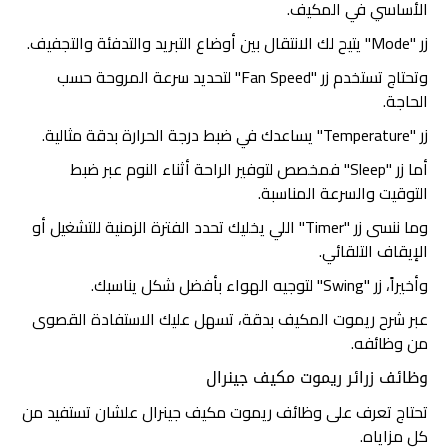
الأساسي في المكيف.
زر "Mode" يتيح لك الانتقال بين أوضاع التبريد والتدفئة والتجفيف.
وتحتاج تستخدم زر "Fan Speed" لتحديد سرعة المروحة حسب
الحاجة.
زر "Temperature" يساعدك في ضبط درجة الحرارة بدقة مثالية.
أما زر "Sleep" فمخصص لتوفير الراحة أثناء النوم عبر ضبط
التوقيت والسرعة المناسبة.
وما ننسى زر "Timer" اللي يخليك تحدد الفترة الزمنية للتشغيل أو
الإيقاف التلقائي.
وأخيراً، زر "Swing" لتوجيه الهواء بأفضل شكل يناسبك.
عبر شرح ريموت المكيف بدقة، تسهل عليك الاستفادة القصوى
من وظائفه.
وظائف زرائر ريموت مكيف جينرال
تحتاج تعرف على وظائف ريموت مكيف جينرال علشان تستفيد من
كل مزاياه.