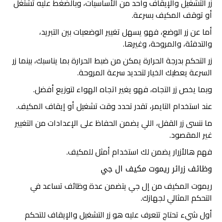
زر التشغيل والإيقاف واحد من الأساسيات، وبالضغط عليه تشتغل
أو توقف المكيف بسرعة.
أما عن زر الوضع، فهو يسهل تغيير الوضعيات بين التبريد،
والتدفئة، والمروحة، وغيرها.
زر التحكم بدرجة الحرارة يمكن من ضبط الحرارة بما يناسبك، بينما زر
السرعة يعطيك الخيار لتحديد سرعة المروحة.
وبما يخص زر التجاه، فهو يغير اتجاه الهواء لتوزيع أفضل.
عند استخدام التايمر، تقدر تحدد وقت تشغيل أو إيقاف المكيف.
ما ننسى زر القفل، اللي يضمن الحفاظ على الإعدادات من التغيير
غير المقصود.
فهم هالأزرار يضمن لك استخدام أمثل للمكيف.
وظائف زرائر ريموت مكيف ال جي
ريموت المكيف من إل جي يتضمن عدة وظائف تساعد في
التحكم المثالي لجهازك.
أول شيء تحتاج تتعرف عليه هو زر التشغيل والإيقاف للتحكم