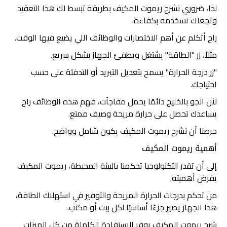
لذا، ضروري نشرح ريموت المكيف بطريقة تبسط لك هذا التعقيد
وتجعلك تسخدمه بكفاءة.
راح أتكلم عن أهم الاختصارات والوظائف اللي يضيع فيها الوقت.
مثلاً، زر "الطاقة" يشتغل ويطفئ الجهاز بشكل سريع.
"زر درجة الحرارة" يسمح بتعديل التبريد أو التدفئة على حسب
احتياجك.
لأن الجو بالخليج دائمًا يحمل مفاجآت، فهم هذه الوظائف راح
يساعدك تحصل على حرارة مريحة وصيف ممتع.
حرصنا أن نشرح ريموت المكيف يكون شامل وواضح.
أهمية ريموت المكيف
إلى أن تقدر التكنولوجيا تحكمنا بالبيئة المحيطة، ريموت المكيف
يفرض أهميته.
من تحكم بدرجات الحرارة المريحة والتوفير في استهلاك الطاقة،
هذا الجهاز يصير جزءًا أساسيًا لكل بيت أو مكتب.
شرح ريموت المكيف يوفر الاستفادة الكاملة من كل الميزات