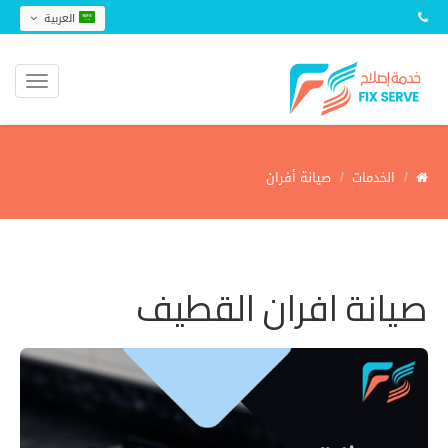
العربية
الخدمات
صيانة أفران
صيانة افران القطيف