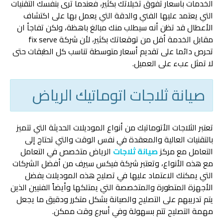
الخدمات بأسعار تفوق تخيلاتك بكثير، فعندما ترى بنفسك التقنيات
التي يعتمد عليها الفني والدقة التي يعمل بها على اكتشاف
الأعطال قد تظن أنه سيطلب منك مبالغ باهظة، ولكن تفاجأ ان
مقابل الخدمة أقل من توقعاتك بكثير، لأن شركة fix serve
تحرص دائما على تقديم أسعار متوسطة تناسب كل الطبقات حتى
لا تمثل عبء على العميل.
صيانة ثلاجات اتوماتيك الرياض
تعتبر الثلاجات الأتوماتيك من أنواع الموديلات الحديثة التي تتميز
بالتقنيات العالية والمعقدة في نفس الوقت والتي تحتاج إلى
التعامل مع مركز
صيانة ثلاجات
الرياض متخصص في التعامل
مع هذه الأنواع، وتعتبر شركة فيكس سيرف من أفضل الشركات
التي يمكنك الاعتماد عليها في تصليح هذه الموديلات بفضل
الأجهزة المتطورة والمتخصصة التي يمتلكها وأيضاً الفنيين الذين
يتم تدريبهم على التصليح والصيانة بشكل متكرر ودقيق ما يجعل
مهمة التصليح تتم بسهولة وفي أسرع وقت ممكن.