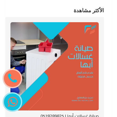
الأكثر مشاهدة
صيانة غسالات أبها | 0578289825