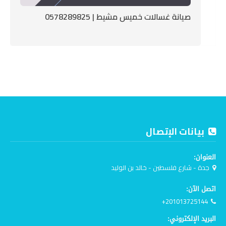
صيانة غسالات خميس مشيط | 0578289825
بيانات الإتصال
العنوان:
جدة - شارع فلسطين - خالد بن الوليد
اتصل الآن:
+201013725144
البريد الإلكتروني: